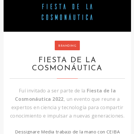
BRANDING
FIESTA DE LA
COSMONÁUTICA
Fuí invitado a ser parte de la
Fiesta de la
Cosmonáutica 2022
, un evento que reune a
expertos en ciencia y tecnología para compartir
conocimiento e impulsar a nuevas generaciones.
Dessignare Media trabajo de la mano con CEIBA