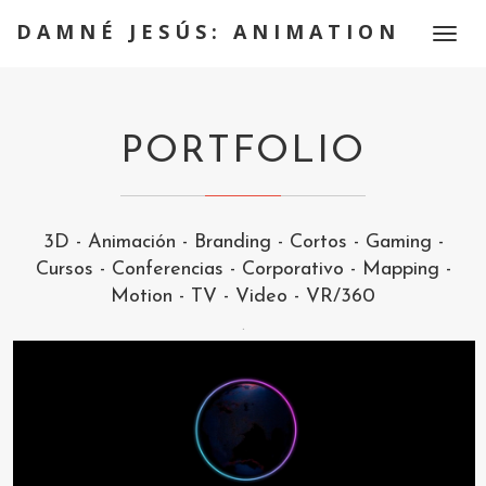
DAMNÉ JESÚS: ANIMATION
Toggl
naviga
PORTFOLIO
3D
-
Animación
-
Branding
-
Cortos
-
Gaming
-
Cursos
-
Conferencias
-
Corporativo
-
Mapping
-
Motion
-
TV
-
Video
-
VR/360
.