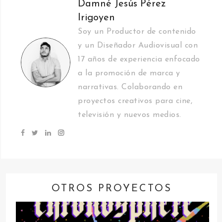
Damné Jesús Pérez
Irigoyen
Soy un Productor de contenido
y un Diseñador Audiovisual con
17 años de experiencia enfocado
a la promoción de marca y
narrativas. Colaborando en
proyectos creativos para cine,
televisión y nuevos medios.
OTROS PROYECTOS