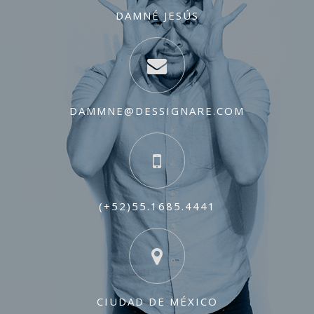
DAMNÉ JESÚS
DAMMNE@DESSIGNARE.COM
(+52)55.1685.4441
CIUDAD DE MÉXICO