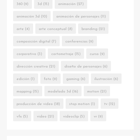
360
(9)
3d
(15)
animación
(27)
animación 3d
(10)
animación de personajes
(11)
arte
(4)
arte conceptual
(8)
branding
(21)
composición digital
(7)
conferencias
(9)
corporativo
(3)
cortometraje
(15)
curso
(9)
dirección creativa
(21)
diseño de personajes
(6)
edición
(1)
foto
(9)
gaming
(6)
ilustración
(6)
mapping
(15)
modelado 3d
(16)
motion
(21)
producción de video
(18)
stop motion
(1)
tv
(12)
vfx
(5)
video
(21)
videoclip
(5)
vr
(9)