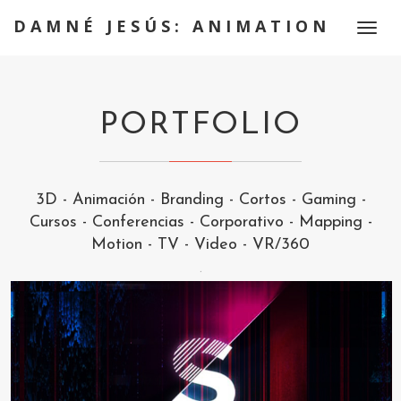
DAMNÉ JESÚS: ANIMATION
Toggl
naviga
PORTFOLIO
3D
-
Animación
-
Branding
-
Cortos
-
Gaming
-
Cursos
-
Conferencias
-
Corporativo
-
Mapping
-
Motion
-
TV
-
Video
-
VR/360
.